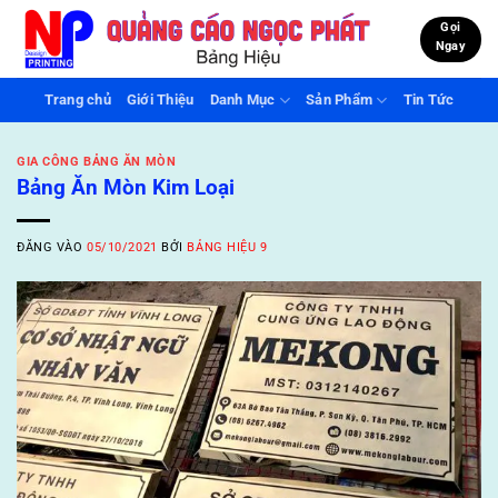
Bỏ
Gọi
qua
Ngay
nội
dung
Trang chủ
Giới Thiệu
Danh Mục
Sản Phẩm
Tin Tức
GIA CÔNG BẢNG ĂN MÒN
Bảng Ăn Mòn Kim Loại
ĐĂNG VÀO
05/10/2021
BỞI
BẢNG HIỆU 9