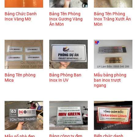
Bảng Chức Danh
Bảng Tên Phòng
Bảng Tên Phòng
Inox Vàng Mờ
Inox Gương Vàng
Inox Trắng Xướt Ăn
Ăn Mòn
Mòn
Bảng Tên phòng
Bảng Phòng Ban
Mẫu bảng phòng
Mica
Inox In UV
ban inox trượt
ngang
Bảng công ty đẹp
Biển chức danh
Mẫu số nhà đẹp