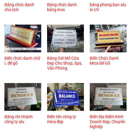
Bảng chức danh
Bảng chức danh
bảng phòng ban alu
chủ tịch
bằng inox
in UV
Biển chức danh chữ
Bảng Giờ Mở Cửa
Biển Chức Danh
L đế gỗ
Đẹp Cho Shop, Spa,
Mica Đế Gỗ
Văn Phòng
Bảng chi nhánh
Biển tên công ty
Biển Địa Điểm Kinh
công ty alu
mica đẹp
Doanh Đẹp, Chuyên
Nghiệp