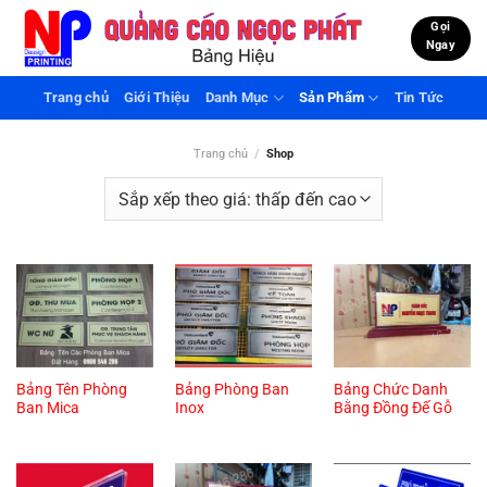
Bỏ
Gọi
qua
Ngay
nội
dung
Trang chủ
Giới Thiệu
Danh Mục
Sản Phẩm
Tin Tức
Trang chủ
/
Shop
Bảng Tên Phòng
Bảng Phòng Ban
Bảng Chức Danh
Ban Mica
Inox
Bằng Đồng Đế Gỗ