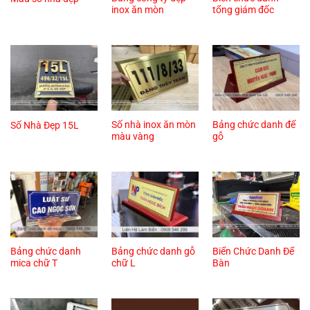
inox ăn mòn
tổng giám đốc
Số nhà inox ăn mòn
Bảng chức danh đế
Số Nhà Đẹp 15L
màu vàng
gỗ
Bảng chức danh
Bảng chức danh gỗ
Biển Chức Danh Để
mica chữ T
chữ L
Bàn