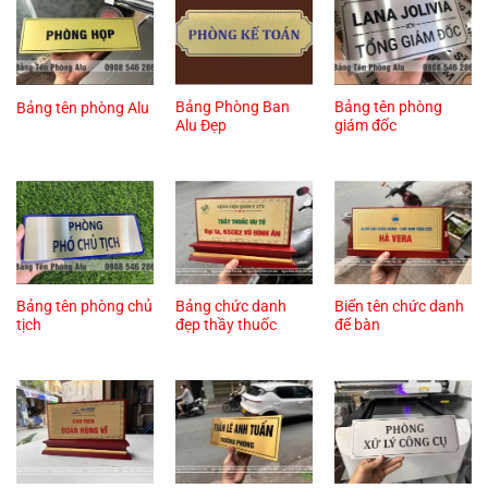
Bảng Phòng Ban
Bảng tên phòng
Bảng tên phòng Alu
Alu Đẹp
giám đốc
Bảng tên phòng chủ
Bảng chức danh
Biển tên chức danh
tịch
đẹp thầy thuốc
để bàn