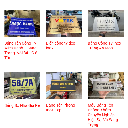
Bảng Tên Công Ty
Biển công ty đẹp
Bảng Công Ty Inox
Mica Xanh – Sang
inox
Trắng Ăn Mòn
Trọng, Nổi Bật, Giá
Tốt
Bảng Tên Phòng
Mẫu Bảng Tên
Bảng Số Nhà Giá Rẻ
Inox Đẹp
Phòng Khám –
Chuyên Nghiệp,
Hiện Đại Và Sang
Trọng