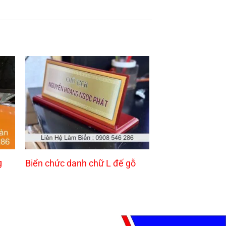
g
Biển chức danh chữ L đế gỗ
Bảng chức danh 