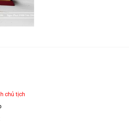
h chủ tịch
p
x