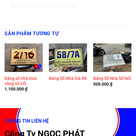
Biệt thự cần tính thẩm mỹ cao
SẢN PHẨM TƯƠNG TỰ
bảng số nhà inox
Bảng Số Nhà Giá Rẻ
Bảng Số Nhà Số Nổi
vàng số nổi
500.000
₫
1.100.000
₫
THÔNG TIN LIÊN HỆ
Công Ty NGỌC PHÁT