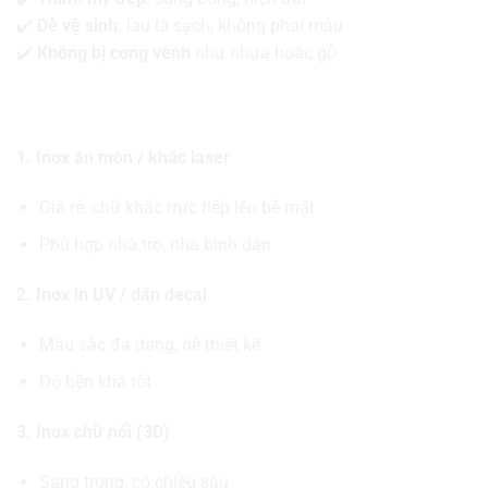
✔️
Dễ vệ sinh
: lau là sạch, không phai màu
✔️
Không bị cong vênh
như nhựa hoặc gỗ
🔧 Các loại phổ biến
1. Inox ăn mòn / khắc laser
Giá rẻ, chữ khắc trực tiếp lên bề mặt
Phù hợp nhà trọ, nhà bình dân
2. Inox in UV / dán decal
Màu sắc đa dạng, dễ thiết kế
Độ bền khá tốt
3. Inox chữ nổi (3D)
Sang trọng, có chiều sâu