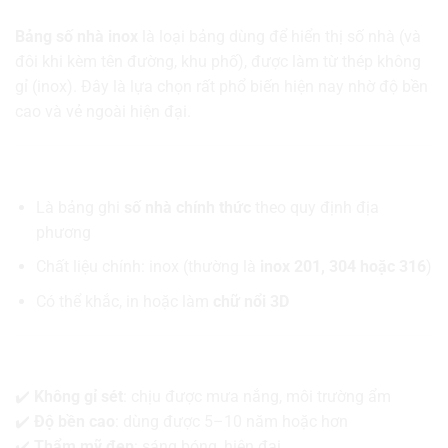
Bảng số nhà inox
là loại bảng dùng để hiển thị số nhà (và
đôi khi kèm tên đường, khu phố), được làm từ thép không
gỉ (inox). Đây là lựa chọn rất phổ biến hiện nay nhờ độ bền
cao và vẻ ngoài hiện đại.
🧾 Bảng số nhà inox là gì?
Là bảng ghi
số nhà chính thức
theo quy định địa
phương
Chất liệu chính: inox (thường là
inox 201, 304 hoặc 316
)
Có thể khắc, in hoặc làm
chữ nổi 3D
⭐ Ưu điểm nổi bật
✔️
Không gỉ sét
: chịu được mưa nắng, môi trường ẩm
✔️
Độ bền cao
: dùng được 5–10 năm hoặc hơn
✔️
Thẩm mỹ đẹp
: sáng bóng, hiện đại