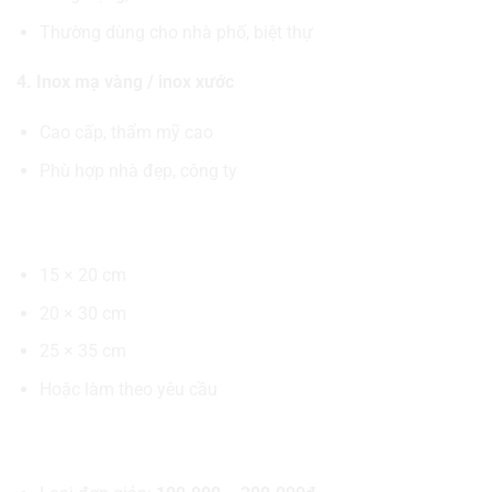
Thường dùng cho nhà phố, biệt thự
4. Inox mạ vàng / inox xước
Cao cấp, thẩm mỹ cao
Phù hợp nhà đẹp, công ty
📏 Kích thước phổ biến
15 × 20 cm
20 × 30 cm
25 × 35 cm
Hoặc làm theo yêu cầu
💰 Giá tham khảo