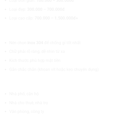
Loại đơn giản:
100.000 – 300.000đ
Loại đẹp:
300.000 – 700.000đ
Loại cao cấp:
700.000 – 1.500.000đ+
📌 Khi chọn mua cần lưu ý
Nên chọn
inox 304
để chống gỉ tốt nhất
Chữ phải rõ ràng, dễ nhìn từ xa
Kích thước phù hợp mặt tiền
Gắn chắc chắn (khoan vít hoặc keo chuyên dụng)
🏠 Phù hợp với ai?
Nhà phố, căn hộ
Nhà cho thuê, nhà trọ
Văn phòng, công ty