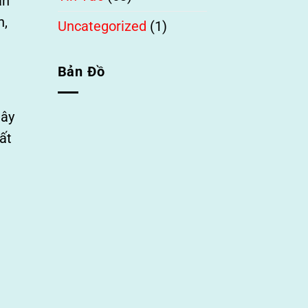
an
n,
Uncategorized
(1)
Bản Đồ
gây
ất