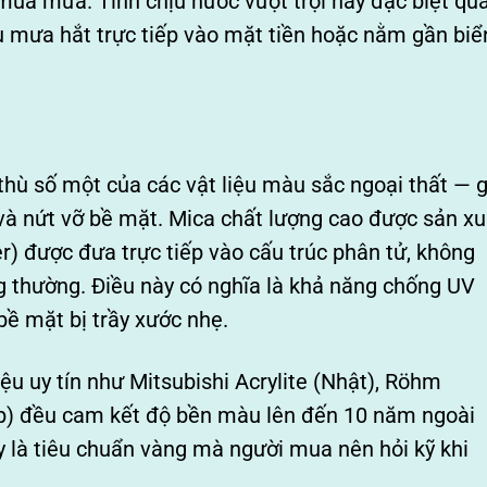
mùa mưa. Tính chịu nước vượt trội này đặc biệt qu
u mưa hắt trực tiếp vào mặt tiền hoặc nằm gần biể
 thù số một của các vật liệu màu sắc ngoại thất — 
và nứt vỡ bề mặt. Mica chất lượng cao được sản xu
er) được đưa trực tiếp vào cấu trúc phân tử, không
g thường. Điều này có nghĩa là khả năng chống UV
bề mặt bị trầy xước nhẹ.
u uy tín như Mitsubishi Acrylite (Nhật), Röhm
áp) đều cam kết độ bền màu lên đến 10 năm ngoài
y là tiêu chuẩn vàng mà người mua nên hỏi kỹ khi