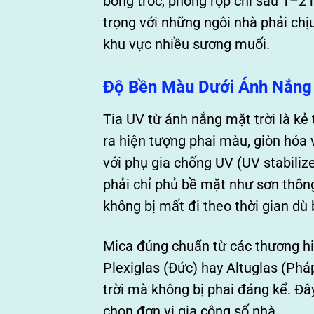
bong tróc, phồng rộp chỉ sau 1–2 
trọng với những ngôi nhà phải chị
khu vực nhiều sương muối.
Độ Bền Màu Dưới Ánh Nắng
Tia UV từ ánh nắng mặt trời là kẻ
ra hiện tượng phai màu, giòn hóa 
với phụ gia chống UV (UV stabiliz
phải chỉ phủ bề mặt như sơn thôn
không bị mất đi theo thời gian dù 
Mica đúng chuẩn từ các thương hiệ
Plexiglas (Đức) hay Altuglas (Ph
trời mà không bị phai đáng kể. Đâ
chọn đơn vị gia công số nhà.