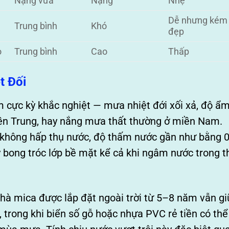
Nặng vừa
Nặng
Nhẹ
Dễ nhưng kém
Trung bình
Khó
đẹp
o
Trung bình
Cao
Thấp
t Đối
m cực kỳ khắc nghiệt — mưa nhiệt đới xối xả, độ ẩ
n Trung, hay nắng mưa thất thường ở miền Nam.
tử không hấp thụ nước, độ thấm nước gần như bằng 
 bong tróc lớp bề mặt kể cả khi ngâm nước trong t
nhà mica được lắp đặt ngoài trời từ 5–8 năm vẫn gi
trong khi biển số gỗ hoặc nhựa PVC rẻ tiền có thể