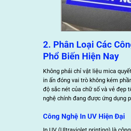
2. Phân Loại Các Cô
Phổ Biến Hiện Nay
Không phải chỉ vật liệu mica quy
in ấn đóng vai trò không kém phần
độ sắc nét của chữ số và vẻ đẹp t
nghệ chính đang được ứng dụng ph
Công Nghệ In UV Hiện Đại
In UV (Ultraviolet printing) là côn