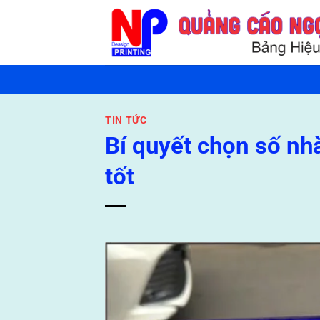
Bỏ
qua
nội
dung
TIN TỨC
Bí quyết chọn số n
tốt